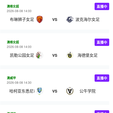
澳维女超
直播中
2026-08-08 14:00
布琳狮子女足
波克海尔女足
VS
澳维女超
直播中
2026-08-08 14:00
凯勒公园女足
海德堡女足
VS
澳威甲
直播中
2026-08-08 14:30
哈柯亚东悉尼市
公牛学院
VS