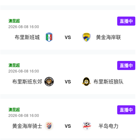
澳昆超
直播中
2026-08-08 16:00
布里斯班城
黄金海岸联
VS
澳昆超
直播中
2026-08-08 16:00
布里斯班东郊
布里斯班狼队
VS
澳昆超
直播中
2026-08-08 16:00
黄金海岸骑士
半岛电力
VS