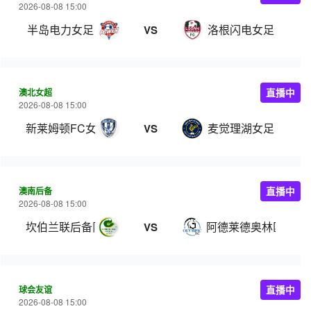
2026-08-08 15:00
半岛电力女足
洛根闪电女足
VS
澳北女超
直播中
2026-08-08 15:00
新莱姆顿FC女足
麦觉理湖女足
VS
澳南后备
直播中
2026-08-08 15:00
坎伯兰联后备队
阿德莱德奥林匹克后
VS
球会友谊
直播中
2026-08-08 15:00