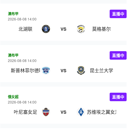
澳布甲
直播中
2026-08-08 14:00
北湖联
莫格基尔
VS
澳布甲
直播中
2026-08-08 14:00
斯普林菲尔德联
昆士兰大学
VS
俄女超
直播中
2026-08-08 14:00
叶尼塞女足
苏维埃之翼女足
VS