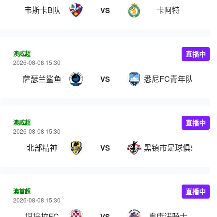
韦斯卡B队
卡阿特
VS
澳威超
直播中
2026-08-08 15:30
萨瑟兰鲨鱼
悉尼FC青年队
VS
澳威超
直播中
2026-08-08 15:30
北部精神
黑镇市足球俱乐部
VS
澳首超
直播中
2026-08-08 15:30
堪培拉FC
奥康诺骑士
VS