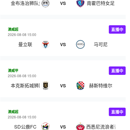
金布洛治狮队女足
南霍巴特女足
VS
澳威超
直播中
2026-08-08 15:00
曼立联
马可尼
VS
澳威甲
直播中
2026-08-08 15:00
本克斯拓城狮队
赫斯特维尔
VS
澳威超
直播中
2026-08-08 15:00
SD公鹿FC
西悉尼流浪者青年队
VS