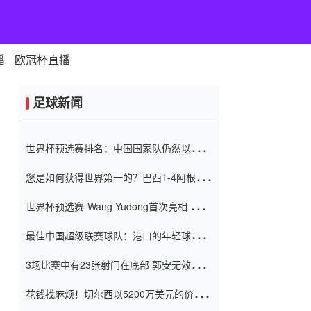
播
欧冠杯直播
足球新闻
世界杯预选赛排名：中国国家队仍然以6分
排名底部 进球差-13令人震惊
您是如何获得世界第一的？巴西1-4阿根
廷：Vinicius 0射击90分钟内
世界杯预选赛-Wang Yudong首次亮相 中国
国家足球队错过了世界杯0-2
最佳中国超级联赛球队：港口的年轻球员在
一场战斗中闻名 伊万放弃了泰桑
3场比赛中有23张射门在底部 郭安无效传球
（Taishan）
鸟儿被用来摆脱它 Setien痴迷于三名后卫
花钱找麻烦！切尔西以5200万美元的价格
购买了菲利克斯 签了7年 并在半年内租了夏