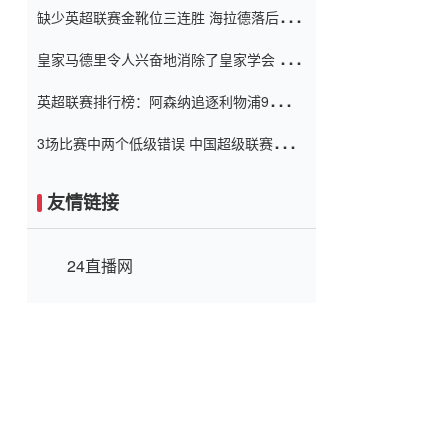
缺少英超联赛金靴位三连胜 海拉德落后6球
窗口
只有两个连续三个连续三靴
皇家马德里令人兴奋地消除了皇家学会 安
彭负责造成巨大的灾难！
英超联赛排行榜：阿森纳追逐利物浦9分 曼
联连续三件坏事
3场比赛中两个低级错误 中国超级联赛的前
守门员很老 是时候让位了 最好的继任者出
现
友情链接
24直播网