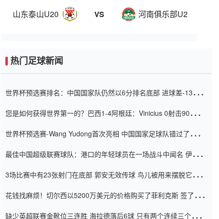
山东泰山U20
河南俱乐部U20
VS
热门足球新闻
世界杯预选赛排名：中国国家队仍然以6分排名底部 进球差-13令人
震惊
您是如何获得世界第一的？巴西1-4阿根廷：Vinicius 0射击90分钟
内
世界杯预选赛-Wang Yudong首次亮相 中国国家足球队错过了世界
杯0-2
最佳中国超级联赛球队：港口的年轻球员在一场战斗中闻名 伊万放
弃了泰桑（Taishan）
3场比赛中有23张射门在底部 郭安无效传球 鸟儿被用来摆脱它
Setien痴迷于三名后卫
花钱找麻烦！切尔西以5200万美元的价格购买了菲利克斯 签了7年
并在半年内租了夏窗口
缺少英超联赛金靴位三连胜 海拉德落后6球 只有两个连续三个连续