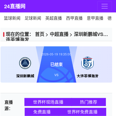
24直播网
篮球新闻
足球新闻
英超直播
西甲直播
意甲直播
德甲
现在的位置：
首页
>
中超直播
>
深圳新鹏城VS大
连英博海发
2026-05-19 19:35:00
已结束
VS
深圳新鹏城
大连英博海发
世界杯现场直播
热门推荐
直播
源：
免费直播
世界杯免费直播