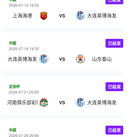
2026-07-12 19:35
上海海港
大连英博海发
VS
中超
已结束
2026-07-18 19:35
大连英博海发
山东泰山
VS
足协杯
已结束
2026-07-21 20:00
河南俱乐部彩陶坊
大连英博海发
VS
中超
已结束
2026-07-26 20:00