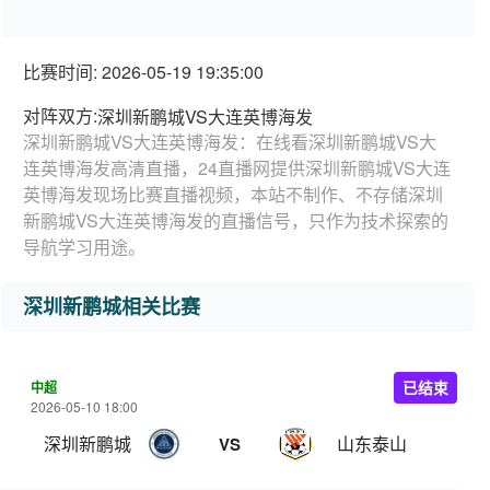
比赛时间: 2026-05-19 19:35:00
对阵双方:
深圳新鹏城VS大连英博海发
深圳新鹏城VS大连英博海发：在线看深圳新鹏城VS大
连英博海发高清直播，24直播网提供深圳新鹏城VS大连
英博海发现场比赛直播视频，本站不制作、不存储深圳
新鹏城VS大连英博海发的直播信号，只作为技术探索的
导航学习用途。
深圳新鹏城相关比赛
中超
已结束
2026-05-10 18:00
深圳新鹏城
山东泰山
VS