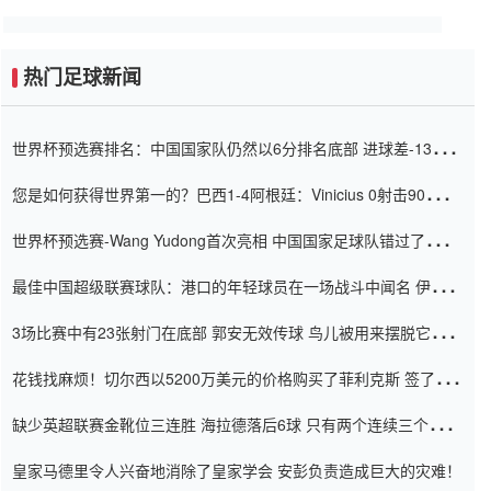
热门足球新闻
世界杯预选赛排名：中国国家队仍然以6分排名底部 进球差-13令人
震惊
您是如何获得世界第一的？巴西1-4阿根廷：Vinicius 0射击90分钟
内
世界杯预选赛-Wang Yudong首次亮相 中国国家足球队错过了世界
杯0-2
最佳中国超级联赛球队：港口的年轻球员在一场战斗中闻名 伊万放
弃了泰桑（Taishan）
3场比赛中有23张射门在底部 郭安无效传球 鸟儿被用来摆脱它
Setien痴迷于三名后卫
花钱找麻烦！切尔西以5200万美元的价格购买了菲利克斯 签了7年
并在半年内租了夏窗口
缺少英超联赛金靴位三连胜 海拉德落后6球 只有两个连续三个连续
三靴
皇家马德里令人兴奋地消除了皇家学会 安彭负责造成巨大的灾难！