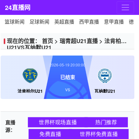
24直播网
篮球新闻
足球新闻
英超直播
西甲直播
意甲直播
德甲
现在的位置：
首页
>
瑞青超U21直播
>
法肯柏尔
U21VS瓦纳默U21
2026-05-19 20:00:00
已结束
VS
法肯柏尔U21
瓦纳默U21
世界杯现场直播
热门推荐
直播
源：
免费直播
世界杯免费直播