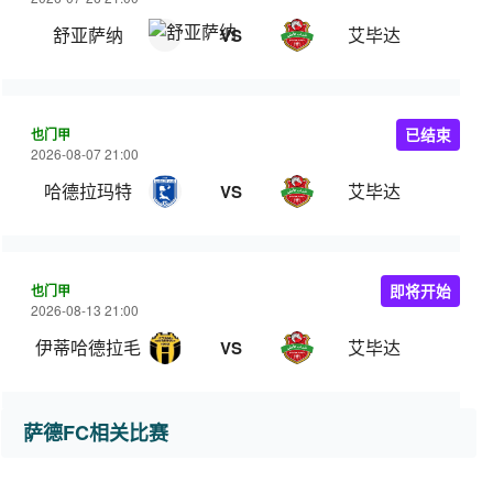
舒亚萨纳
艾毕达
VS
也门甲
已结束
2026-08-07 21:00
哈德拉玛特
艾毕达
VS
也门甲
即将开始
2026-08-13 21:00
伊蒂哈德拉毛
艾毕达
VS
萨德FC相关比赛