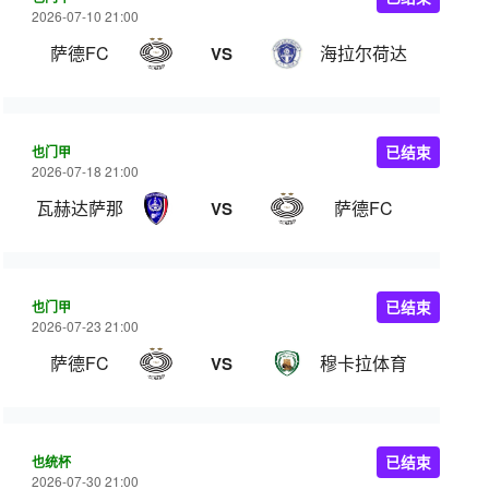
2026-07-10 21:00
萨德FC
海拉尔荷达
VS
也门甲
已结束
2026-07-18 21:00
瓦赫达萨那
萨德FC
VS
也门甲
已结束
2026-07-23 21:00
萨德FC
穆卡拉体育
VS
也统杯
已结束
2026-07-30 21:00