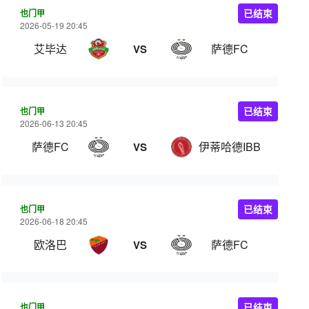
也门甲
已结束
2026-05-19 20:45
艾毕达
萨德FC
VS
也门甲
已结束
2026-06-13 20:45
萨德FC
伊蒂哈德IBB
VS
也门甲
已结束
2026-06-18 20:45
欧洛巴
萨德FC
VS
也门甲
已结束