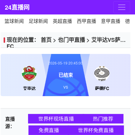
24直播网
篮球新闻
足球新闻
英超直播
西甲直播
意甲直播
德甲
现在的位置：
首页
>
也门甲直播
>
艾毕达VS萨德
FC
2026-05-19 20:45:00
已结束
VS
艾毕达
萨德FC
世界杯现场直播
热门推荐
直播
源：
免费直播
世界杯免费直播