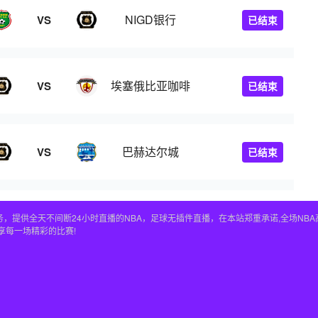
NIGD银行
VS
已结束
埃塞俄比亚咖啡
VS
已结束
巴赫达尔城
VS
已结束
服务，提供全天不间断24小时直播的NBA，足球无插件直播，在本站郑重承诺,全场NB
享每一场精彩的比赛!