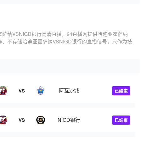
霍萨纳VSNIGD银行高清直播，24直播网提供哈迪亚霍萨纳
作、不存储哈迪亚霍萨纳VSNIGD银行的直播信号，只作为技
阿瓦沙城
VS
已结束
NIGD银行
VS
已结束