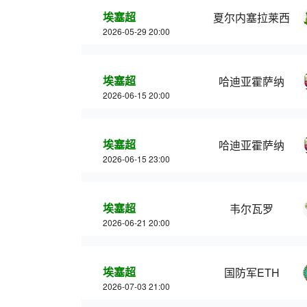
埃塞超
夏尔内塞拉莱西
2026-05-29 20:00
埃塞超
哈迪亚霍萨纳
2026-06-15 20:00
埃塞超
哈迪亚霍萨纳
2026-06-15 23:00
埃塞超
韦尔瓦罗
2026-06-21 20:00
埃塞超
国防军ETH
2026-07-03 21:00