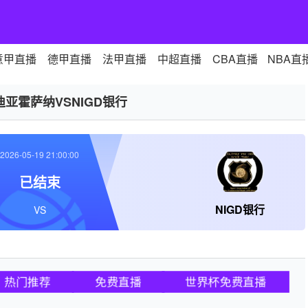
意甲直播
德甲直播
法甲直播
中超直播
CBA直播
NBA直
迪亚霍萨纳VSNIGD银行
2026-05-19 21:00:00
已结束
NIGD银行
VS
热门推荐
免费直播
世界杯免费直播