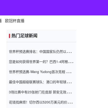
播
欧冠杯直播
热门足球新闻
世界杯预选赛排名：中国国家队仍然以6分
排名底部 进球差-13令人震惊
您是如何获得世界第一的？巴西1-4阿根
廷：Vinicius 0射击90分钟内
世界杯预选赛-Wang Yudong首次亮相 中国
国家足球队错过了世界杯0-2
最佳中国超级联赛球队：港口的年轻球员在
一场战斗中闻名 伊万放弃了泰桑
3场比赛中有23张射门在底部 郭安无效传球
（Taishan）
鸟儿被用来摆脱它 Setien痴迷于三名后卫
花钱找麻烦！切尔西以5200万美元的价格
购买了菲利克斯 签了7年 并在半年内租了夏