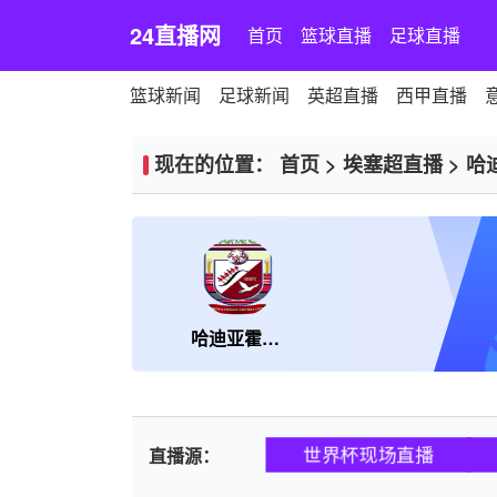
24直播网
首页
篮球直播
足球直播
篮球新闻
足球新闻
英超直播
西甲直播
现在的位置：
首页
>
埃塞超直播
>
哈
哈迪亚霍萨纳
世界杯现场直播
直播源：