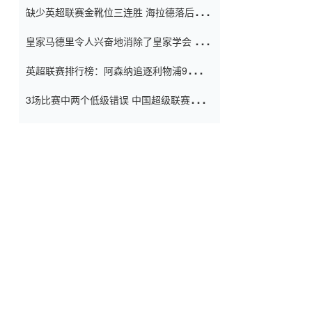
缺少英超联赛金靴位三连胜 海拉德落后6球
窗口
只有两个连续三个连续三靴
皇家马德里令人兴奋地消除了皇家学会 安
彭负责造成巨大的灾难！
英超联赛排行榜：阿森纳追逐利物浦9分 曼
联连续三件坏事
3场比赛中两个低级错误 中国超级联赛的前
守门员很老 是时候让位了 最好的继任者出
现