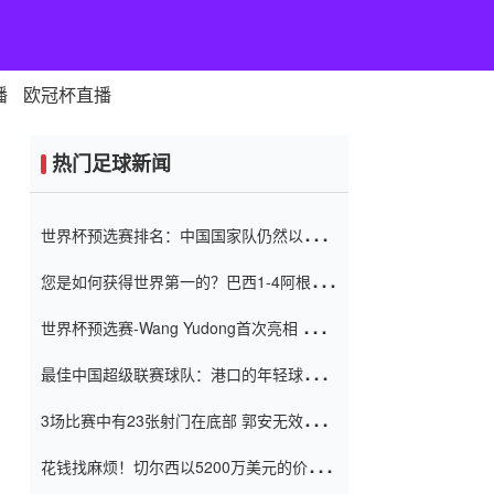
播
欧冠杯直播
热门足球新闻
世界杯预选赛排名：中国国家队仍然以6分
排名底部 进球差-13令人震惊
您是如何获得世界第一的？巴西1-4阿根
廷：Vinicius 0射击90分钟内
世界杯预选赛-Wang Yudong首次亮相 中国
国家足球队错过了世界杯0-2
最佳中国超级联赛球队：港口的年轻球员在
一场战斗中闻名 伊万放弃了泰桑
3场比赛中有23张射门在底部 郭安无效传球
（Taishan）
鸟儿被用来摆脱它 Setien痴迷于三名后卫
花钱找麻烦！切尔西以5200万美元的价格
购买了菲利克斯 签了7年 并在半年内租了夏