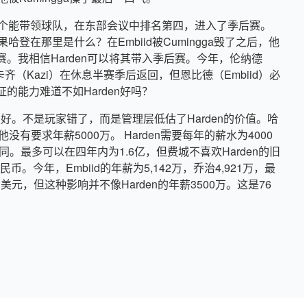
一个能带领球队，在东部会议中排名第四，进入了季后赛。
哈登在那里是什么？在Embiid被Cumingga毁了之后，他
。我相信Harden可以将其带入季后赛。今年，伦纳德
但卡齐（Kazi）在休息半赛季后返回，但恩比德（Embiid）必
的能力难道不如Harden好吗？
良好。不是玩家错了，而是管理层低估了Harden的价值。哈
，他没有要求年薪5000万。 Harden需要每年的薪水为4000
同。最多可以在四年内为1.6亿，但费城不喜欢Harden的旧
。今年，Embiid的年薪为5,142万，乔治4,921万，最
亿美元，但这种影响并不像Harden的年薪3500万。这是76