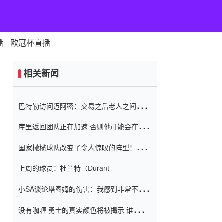
播
欧冠杯直播
相关新闻
巴特勒访问迈阿密：交易之后老人之间的第
一场比赛 要解决热情的怨恨
库里返回团队正在加速 否则他可能会在下
一天回到场地！巴特勒迈阿密的纸牌游戏引
国家橄榄球队改变了令人惊叹的阵型！伊万
起了人们的关注
（Ivan
上周的球员：杜兰特（Durant
小SA谈论塔图姆的伤害：我感到非常不舒
服 不想看到这些我向他道歉
没有咖喱 勇士的真实颜色将被揭示 谁注意
到威金斯 他讨厌他的老老板