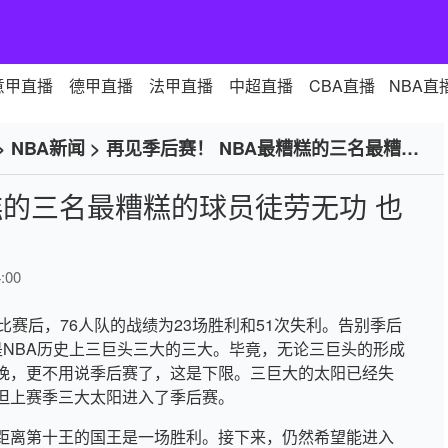
意甲直播
德甲直播
法甲直播
中超直播
CBA直播
NBA直
>
NBA新闻
>
再见季后赛！ NBA最糟糕的三名最糟糕
糕的三名最糟糕的球员徒劳无功 也
:00
掉比赛后，76人队的战绩为23场胜利和51次失利。告别季后
Maxi是NBA历史上三巨头三大的三大。毕竟，无论三巨头的形成
晚，更不用说季后赛了，这是下限。三巨大的太阳已经失
但上赛季三大太阳进入了季后赛。
距离第十王的国王是一场胜利。接下来，仍然希望能进入