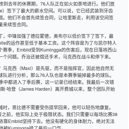
虑到去年的休赛期，76人队正在如火如荼地进行。他们放
orge）签下了最大的薪水空间。可以说，它已经武装到牙齿
题。他们不会首先续签合同，让哈里斯走，利用该空间签
量来续签合同。
丁，中锋加强了德拉蒙德，奥布尔以低价签下了签下，最
selle的运作甚至低于基本工资。这个阵容是为了与凯尔特人
，Embiid受到Kumingga的伤害后，现在日落将西山
一个问题。乔治还被偿还手术，马克西在战斗和停下来。
马克西（Maxi）是先驱，而不是指挥官，因此他自然无
球队进行分析，那么76人队也是本赛季输掉最多的球队。
赛季中都进入了季后赛，这一记录已经结束。我最后一次错
·哈登（James Harden）离开费城以来，整个团队开始
。
城时，恩比德不需要受伤提早回来，他可以轻伤地康复。
a的伤害之前，他实际上处于极限状态。我们只需要以每场比赛38
依靠Embiid坚持下去。他没有硬化的身体耐力，绝对无法
他被Kumingga操了最后一口气。