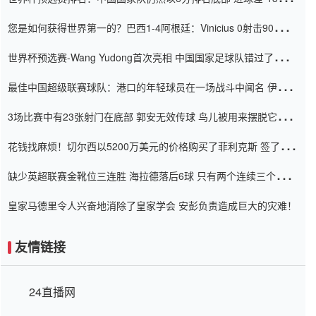
震惊
您是如何获得世界第一的？巴西1-4阿根廷：Vinicius 0射击90分钟
内
世界杯预选赛-Wang Yudong首次亮相 中国国家足球队错过了世界
杯0-2
最佳中国超级联赛球队：港口的年轻球员在一场战斗中闻名 伊万放
弃了泰桑（Taishan）
3场比赛中有23张射门在底部 郭安无效传球 鸟儿被用来摆脱它
Setien痴迷于三名后卫
花钱找麻烦！切尔西以5200万美元的价格购买了菲利克斯 签了7年
并在半年内租了夏窗口
缺少英超联赛金靴位三连胜 海拉德落后6球 只有两个连续三个连续
三靴
皇家马德里令人兴奋地消除了皇家学会 安彭负责造成巨大的灾难！
友情链接
24直播网